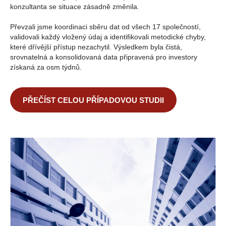
konzultanta se situace zásadně změnila.
Převzali jsme koordinaci sběru dat od všech 17 společností,
validovali každý vložený údaj a identifikovali metodické chyby,
které dřívější přístup nezachytil. Výsledkem byla čistá,
srovnatelná a konsolidovaná data připravená pro investory
získaná za osm týdnů.
PŘEČÍST CELOU PŘÍPADOVOU STUDII