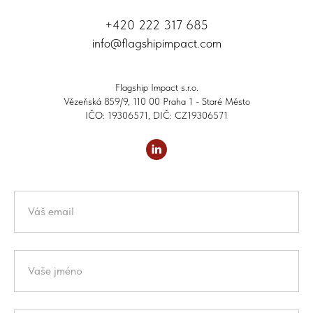
+420 222 317 685
info@flagshipimpact.com
Flagship Impact s.r.o.
Vězeňská 859/9, 110 00 Praha 1 - Staré Město
IČO: 19306571, DIČ: CZ19306571
Váš email
Vaše jméno