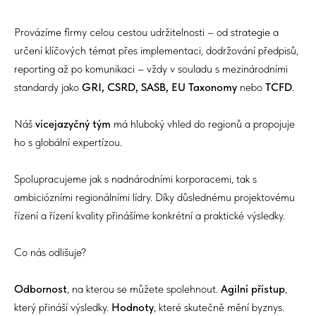
Provázíme firmy celou cestou udržitelnosti – od strategie a
určení klíčových témat přes implementaci, dodržování předpisů,
reporting až po komunikaci – vždy v souladu s mezinárodními
standardy jako
GRI, CSRD, SASB, EU Taxonomy
nebo
TCFD
.
Náš
vícejazyčný tým
má hluboký vhled do regionů a propojuje
ho s globální expertízou.
Spolupracujeme jak s nadnárodními korporacemi, tak s
ambiciózními regionálními lídry. Díky důslednému projektovému
řízení a řízení kvality přinášíme konkrétní a praktické výsledky.
Co nás odlišuje?
Odbornost
, na kterou se můžete spolehnout.
Agilní přístup
,
který přináší výsledky.
Hodnoty
, které skutečně mění byznys.