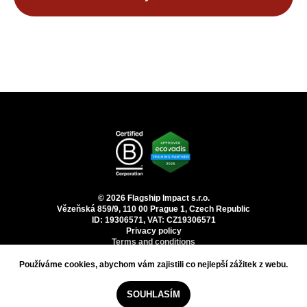
© 2026 Flagship Impact s.r.o.
Vězeňská 859/9, 110 00 Prague 1, Czech Republic
ID: 19306571, VAT: CZ19306571
Privacy policy
Terms and conditions
Používáme cookies, abychom vám zajistili co nejlepší zážitek z webu.
Používáme cookies, abychom vám zajistili co nejlepší zážitek z webu.
SOUHLASÍM
SOUHLASÍM