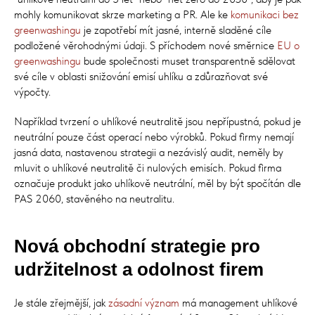
mohly komunikovat skrze marketing a PR. Ale ke
komunikaci bez
greenwashingu
je zapotřebí mít jasné, interně sladěné cíle
podložené věrohodnými údaji. S příchodem nové směrnice
EU o
greenwashingu
bude společnosti muset transparentně sdělovat
své cíle v oblasti snižování emisí uhlíku a zdůrazňovat své
výpočty.
Například tvrzení o uhlíkové neutralitě jsou nepřípustná, pokud je
neutrální pouze část operací nebo výrobků. Pokud firmy nemají
jasná data, nastavenou strategii a nezávislý audit, neměly by
mluvit o uhlíkové neutralitě či nulových emisích. Pokud firma
označuje produkt jako uhlíkově neutrální, měl by být spočítán dle
PAS 2060, stavěného na neutralitu.
Nová obchodní strategie pro
udržitelnost a odolnost firem
Je stále zřejmější, jak
zásadní význam
má management uhlíkové