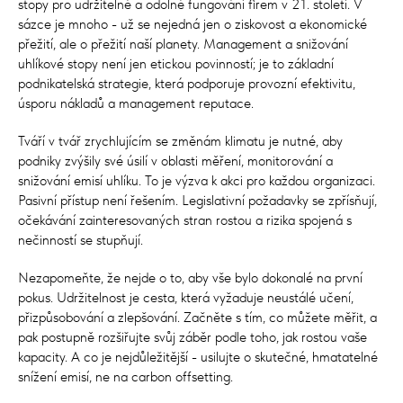
stopy pro udržitelné a odolné fungování firem v 21. století. V
sázce je mnoho - už se nejedná jen o ziskovost a ekonomické
přežití, ale o přežití naší planety. Management a snižování
uhlíkové stopy není jen etickou povinností; je to základní
podnikatelská strategie, která podporuje provozní efektivitu,
úsporu nákladů a management reputace.
Tváří v tvář zrychlujícím se změnám klimatu je nutné, aby
podniky zvýšily své úsilí v oblasti měření, monitorování a
snižování emisí uhlíku. To je výzva k akci pro každou organizaci.
Pasivní přístup není řešením. Legislativní požadavky se zpřísňují,
očekávání zainteresovaných stran rostou a rizika spojená s
nečinností se stupňují.
Nezapomeňte, že nejde o to, aby vše bylo dokonalé na první
pokus. Udržitelnost je cesta, která vyžaduje neustálé učení,
přizpůsobování a zlepšování. Začněte s tím, co můžete měřit, a
pak postupně rozšiřujte svůj záběr podle toho, jak rostou vaše
kapacity. A co je nejdůležitější - usilujte o skutečné, hmatatelné
snížení emisí, ne na carbon offsetting.