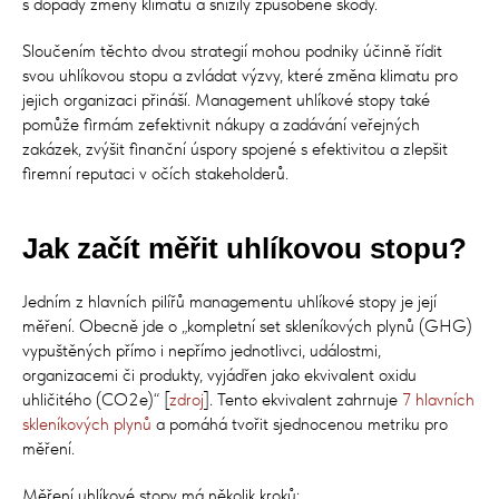
s dopady změny klimatu a snížily způsobené škody.
Sloučením těchto dvou strategií mohou podniky účinně řídit
svou uhlíkovou stopu a zvládat výzvy, které změna klimatu pro
jejich organizaci přináší. Management uhlíkové stopy také
pomůže firmám zefektivnit nákupy a zadávání veřejných
zakázek, zvýšit finanční úspory spojené s efektivitou a zlepšit
firemní reputaci v očích stakeholderů.
Jak začít měřit uhlíkovou stopu?
Jedním z hlavních pilířů managementu uhlíkové stopy je její
měření. Obecně jde o „kompletní set skleníkových plynů (GHG)
vypuštěných přímo i nepřímo jednotlivci, událostmi,
organizacemi či produkty, vyjádřen jako ekvivalent oxidu
uhličitého (CO2e)“ [
zdroj
]. Tento ekvivalent zahrnuje
7 hlavních
skleníkových plynů
a pomáhá tvořit sjednocenou metriku pro
měření.
Měření uhlíkové stopy má několik kroků: