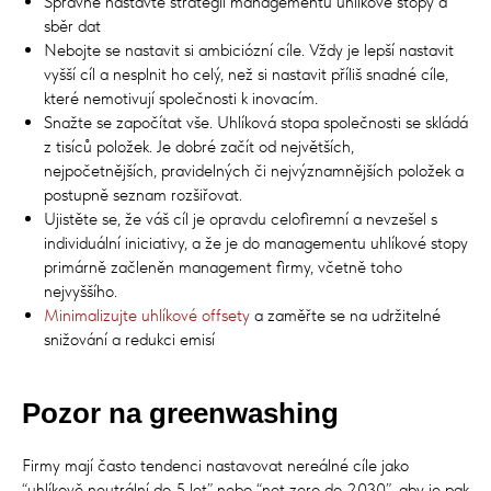
Správně nastavte strategii managementu uhlíkové stopy a
sběr dat
Nebojte se nastavit si ambiciózní cíle. Vždy je lepší nastavit
vyšší cíl a nesplnit ho celý, než si nastavit příliš snadné cíle,
které nemotivují společnosti k inovacím.
Snažte se započítat vše. Uhlíková stopa společnosti se skládá
z tisíců položek. Je dobré začít od největších,
nejpočetnějších, pravidelných či nejvýznamnějších položek a
postupně seznam rozšiřovat.
Ujistěte se, že váš cíl je opravdu celofiremní a nevzešel s
individuální iniciativy, a že je do managementu uhlíkové stopy
primárně začleněn management firmy, včetně toho
nejvyššího.
Minimalizujte uhlíkové offsety
a zaměřte se na udržitelné
snižování a redukci emisí
Pozor na greenwashing
Firmy mají často tendenci nastavovat nereálné cíle jako
“uhlíkově neutrální do 5 let” nebo “net zero do 2030”, aby je pak