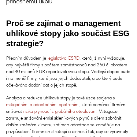
přínosnému úkolu.
Proč se zajímat o management
uhlíkové stopy jako součást ESG
strategie?
Předním důvodem je
legislativa CSRD
, která již nyní vyžaduje,
aby největší firmy s počtem zaměstnanců nad 250 či obratem
nad 40 milionů EUR reportovali svou stopu. Vedlejší dopad bude
i na menší firmy, které jsou jejich dodavateli, a po který bude
očekáváno dodání dat o jejich stopě.
Analýza a redukce uhlíkové stopy je také úzce spojena s
mitigačními a adaptačními opatřeními
, která pomáhají firmám
snižovat
rizika plynoucí z globálního oteplování.
Mitagace
zahrnuje snižování emisí skleníkových plynů s cílem zabránit
dalším změnám klimatu, zatímco adaptace se zaměřuje na
přizpůsobení firemních strategií a činností tak, aby se vyrovnaly