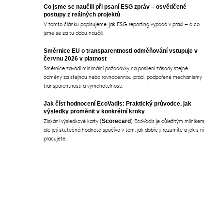
Co jsme se naučili při psaní ESG zpráv – osvědčené
postupy z reálných projektů
V tomto článku popisujeme, jak ESG reporting vypadá v praxi – a co
jsme se za tu dobu naučili.
Směrnice EU o transparentnosti odměňování vstupuje v
červnu 2026 v platnost
Směrnice zavádí minimální požadavky na posílení zásady stejné
odměny za stejnou nebo rovnocennou práci, podpořené mechanismy
transparentnosti a vymahatelnosti.
Jak číst hodnocení EcoVadis: Praktický průvodce, jak
výsledky proměnit v konkrétní kroky
Získání výsledkové karty (
Scorecard
) EcoVadis je důležitým milníkem,
ale její skutečná hodnota spočívá v tom, jak dobře jí rozumíte a jak s ní
pracujete.