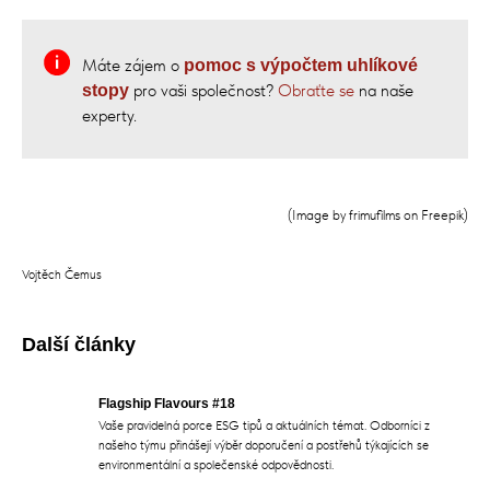
Máte zájem o
pomoc s výpočtem uhlíkové
pro vaši společnost?
Obraťte se
na naše
stopy
experty.
(Image by frimufilms on Freepik)
Vojtěch Čemus
Další články
Flagship Flavours #18
Vaše pravidelná porce ESG tipů a aktuálních témat. Odborníci z
našeho týmu přinášejí výběr doporučení a postřehů týkajících se
environmentální a společenské odpovědnosti.