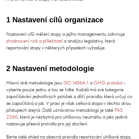
1 Nastavení cílů organizace
Nastavení cílů měření stopy a jejího managementu zahrnuje
zhodnocení rizik a příležitostí
a analýzu legislativy, která
reportování stopy v některých případech vyžaduje.
2 Nastavení metodologie
Hlavní dvě metodologie jsou
ISO 14064-1
a
GHG protokol
-
vyberte pouze jednu a tou se řiďte. Každá má své kategorie
započítávání jednotlivých položek a dílčí pravidla, která určují co
se započítává a jak. V praxi je však celková stopa v těchto dvou
přístupech stejná. Další uznávanou metodologií je také
PAS
2060
, která je nezbytná pro uhlíkovou neutralitu a jako jediná
nastavuje přesná pravidla pro její docílení.
Berte také ohled na obecná pravidla reportování uhlíkové stopy,