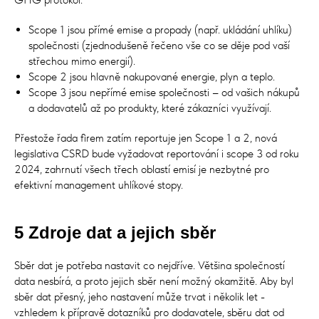
Scope 1 jsou přímé emise a propady (např. ukládání uhlíku)
společnosti (zjednodušeně řečeno vše co se děje pod vaší
střechou mimo energií).
Scope 2 jsou hlavně nakupované energie, plyn a teplo.
Scope 3 jsou nepřímé emise společnosti – od vašich nákupů
a dodavatelů až po produkty, které zákazníci využívají.
Přestože řada firem zatím reportuje jen Scope 1 a 2, nová
legislativa CSRD bude vyžadovat reportování i scope 3 od roku
2024, zahrnutí všech třech oblastí emisí je nezbytné pro
efektivní management uhlíkové stopy.
5 Zdroje dat a jejich sběr
Sběr dat je potřeba nastavit co nejdříve. Většina společností
data nesbírá, a proto jejich sběr není možný okamžitě. Aby byl
sběr dat přesný, jeho nastavení může trvat i několik let -
vzhledem k přípravě dotazníků pro dodavatele, sběru dat od