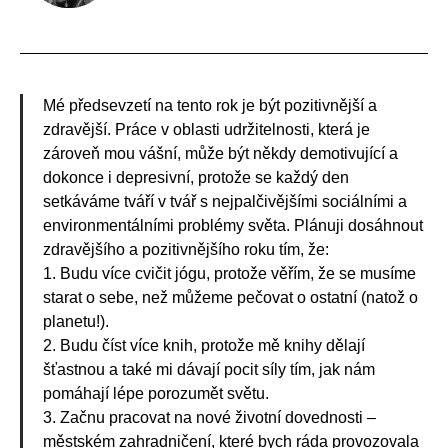
Mé předsevzetí na tento rok je být pozitivnější a
zdravější. Práce v oblasti udržitelnosti, která je
zároveň mou vášní, může být někdy demotivující a
dokonce i depresivní, protože se každý den
setkáváme tváří v tvář s nejpalčivějšími sociálními a
environmentálními problémy světa. Plánuji dosáhnout
zdravějšího a pozitivnějšího roku tím, že:
1. Budu více cvičit jógu, protože věřím, že se musíme
starat o sebe, než můžeme pečovat o ostatní (natož o
planetu!).
2. Budu číst více knih, protože mě knihy dělají
šťastnou a také mi dávají pocit síly tím, jak nám
pomáhají lépe porozumět světu.
3. Začnu pracovat na nové životní dovednosti –
městském zahradničení, které bych ráda provozovala