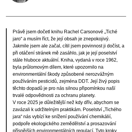
Právě jsem dočetl knihu Rachel Carsonové „Tiché
jaro“ a musím říct, že její obsah je znepokojivý.
Jakmile jsem ale začal, cítil jsem povinnost ji dočíst, a
při otáčení stránek mě zasáhlo, jak je její poselství
stále hluboce aktuální. Kniha, vydaná v roce 1962,
byla průlomovým dílem, které upozornilo na
environmentální škody způsobené nerozvážným
používáním pesticidů, zejména DDT. Její živý popis
těchto dopadů je pro nás silnou připomínkou naší
trvalé odpovědnosti za ochranu planety.
V roce 2025 je důležitější než kdy dřív, abychom se
zavázali k udržitelným praktikám. Poselství „Tichého
jara“ nás vybízí ke snížení používání chemikálií,
podpoře ekologického zemědělství a prosazování
přísnějších environmentálních regulací. Tyto kroky