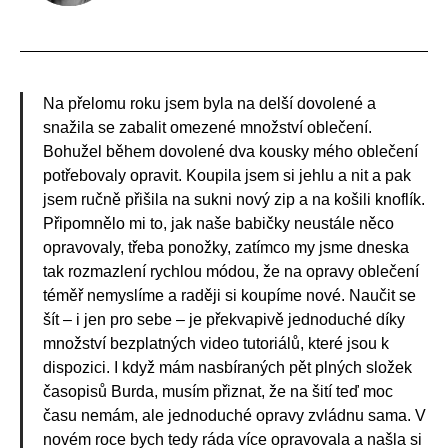
Na přelomu roku jsem byla na delší dovolené a
snažila se zabalit omezené množství oblečení.
Bohužel během dovolené dva kousky mého oblečení
potřebovaly opravit. Koupila jsem si jehlu a nit a pak
jsem ručně přišila na sukni nový zip a na košili knoflík.
Připomnělo mi to, jak naše babičky neustále něco
opravovaly, třeba ponožky, zatímco my jsme dneska
tak rozmazlení rychlou módou, že na opravy oblečení
téměř nemyslíme a raději si koupíme nové. Naučit se
šít – i jen pro sebe – je překvapivě jednoduché díky
množství bezplatných video tutoriálů, které jsou k
dispozici. I když mám nasbíraných pět plných složek
časopisů Burda, musím přiznat, že na šití teď moc
času nemám, ale jednoduché opravy zvládnu sama. V
novém roce bych tedy ráda více opravovala a našla si