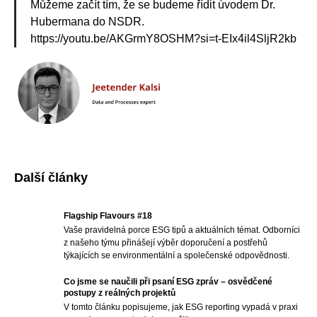
Můžeme začít tím, že se budeme řídit úvodem Dr.
Hubermana do NSDR.
https://youtu.be/AKGrmY8OSHM?si=t-EIx4il4SljR2kb
Další články
Flagship Flavours #18
Vaše pravidelná porce ESG tipů a aktuálních témat. Odborníci
z našeho týmu přinášejí výběr doporučení a postřehů
týkajících se environmentální a společenské odpovědnosti.
Co jsme se naučili při psaní ESG zpráv – osvědčené
postupy z reálných projektů
V tomto článku popisujeme, jak ESG reporting vypadá v praxi