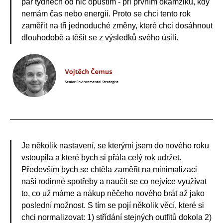
pár týdnech od nic opustím - při prvním okamžiku, kdy
nemám čas nebo energii. Proto se chci tento rok
zaměřit na tři jednoduché změny, které chci dosáhnout
dlouhodobě a těšit se z výsledků svého úsilí.
Je několik nastavení, se kterými jsem do nového roku
vstoupila a které bych si přála celý rok udržet.
Především bych se chtěla zaměřit na minimalizaci
naší rodinné spotřeby a naučit se co nejvíce využívat
to, co už máme a nákup něčeho nového brát až jako
poslední možnost. S tím se pojí několik věcí, které si
chci normalizovat: 1) střídání stejných outfitů dokola 2)