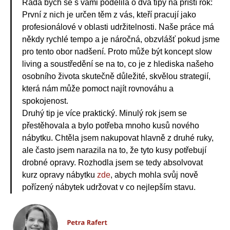
Ráda bych se s vámi podělila o dva tipy na příští rok:
První z nich je určen těm z vás, kteří pracují jako
profesionálové v oblasti udržitelnosti. Naše práce má
někdy rychlé tempo a je náročná, obzvlášť pokud jsme
pro tento obor nadšení. Proto může být koncept slow
living a soustředění se na to, co je z hlediska našeho
osobního života skutečně důležité, skvělou strategií,
která nám může pomoct najít rovnováhu a
spokojenost.
Druhý tip je více praktický. Minulý rok jsem se
přestěhovala a bylo potřeba mnoho kusů nového
nábytku. Chtěla jsem nakupovat hlavně z druhé ruky,
ale často jsem narazila na to, že tyto kusy potřebují
drobné opravy. Rozhodla jsem se tedy absolvovat
kurz opravy nábytku
zde
, abych mohla svůj nově
pořízený nábytek udržovat v co nejlepším stavu.