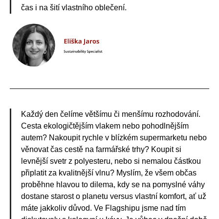
čas i na šití vlastního oblečení.
Každý den čelíme většímu či menšímu rozhodování.
Cesta ekologičtějším vlakem nebo pohodlnějším
autem? Nakoupit rychle v blízkém supermarketu nebo
věnovat čas cestě na farmářské trhy? Koupit si
levnější svetr z polyesteru, nebo si nemalou částkou
připlatit za kvalitnější vlnu? Myslím, že všem občas
proběhne hlavou to dilema, kdy se na pomyslné váhy
dostane starost o planetu versus vlastní komfort, ať už
máte jakkoliv důvod. Ve Flagshipu jsme nad tím