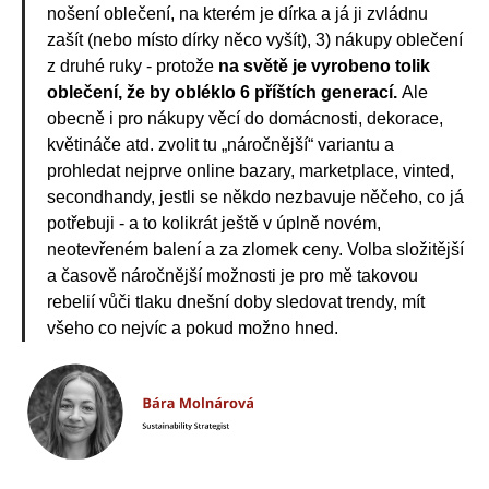
nošení oblečení, na kterém je dírka a já ji zvládnu
zašít (nebo místo dírky něco vyšít), 3) nákupy oblečení
z druhé ruky - protože
na světě je vyrobeno tolik
oblečení, že by obléklo 6 příštích generací.
Ale
obecně i pro nákupy věcí do domácnosti, dekorace,
květináče atd. zvolit tu „náročnější“ variantu a
prohledat nejprve online bazary, marketplace, vinted,
secondhandy, jestli se někdo nezbavuje něčeho, co já
potřebuji - a to kolikrát ještě v úplně novém,
neotevřeném balení a za zlomek ceny. Volba složitější
a časově náročnější možnosti je pro mě takovou
rebelií vůči tlaku dnešní doby sledovat trendy, mít
všeho co nejvíc a pokud možno hned.