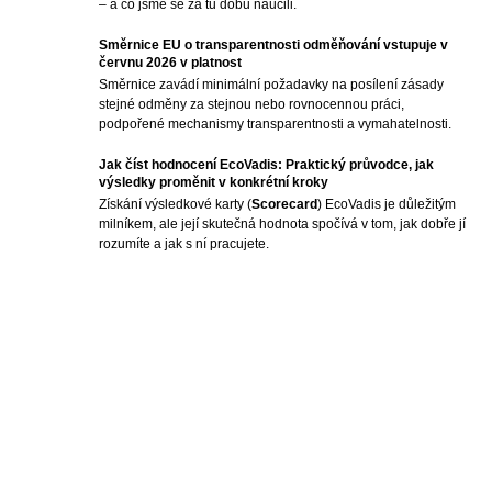
– a co jsme se za tu dobu naučili.
Směrnice EU o transparentnosti odměňování vstupuje v
červnu 2026 v platnost
Směrnice zavádí minimální požadavky na posílení zásady
stejné odměny za stejnou nebo rovnocennou práci,
podpořené mechanismy transparentnosti a vymahatelnosti.
Jak číst hodnocení EcoVadis: Praktický průvodce, jak
výsledky proměnit v konkrétní kroky
Získání výsledkové karty (
Scorecard
) EcoVadis je důležitým
milníkem, ale její skutečná hodnota spočívá v tom, jak dobře jí
rozumíte a jak s ní pracujete.