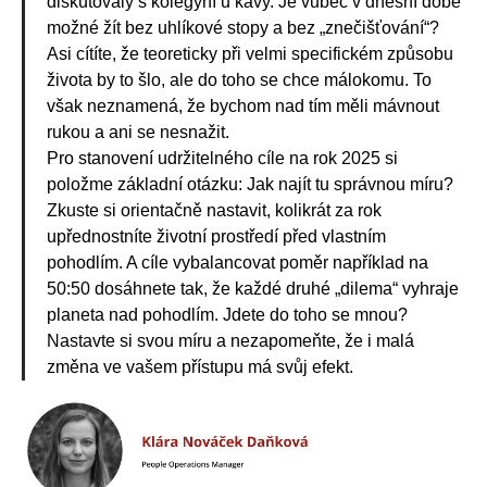
diskutovaly s kolegyní u kávy. Je vůbec v dnešní době
možné žít bez uhlíkové stopy a bez „znečišťování“?
Asi cítíte, že teoreticky při velmi specifickém způsobu
života by to šlo, ale do toho se chce málokomu. To
však neznamená, že bychom nad tím měli mávnout
rukou a ani se nesnažit.
Pro stanovení udržitelného cíle na rok 2025 si
položme základní otázku: Jak najít tu správnou míru?
Zkuste si orientačně nastavit, kolikrát za rok
upřednostníte životní prostředí před vlastním
pohodlím. A cíle vybalancovat poměr například na
50:50 dosáhnete tak, že každé druhé „dilema“ vyhraje
planeta nad pohodlím. Jdete do toho se mnou?
Nastavte si svou míru a nezapomeňte, že i malá
změna ve vašem přístupu má svůj efekt.