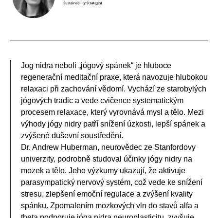
Jog nidra neboli „jógový spánek“ je hluboce
regenerační meditační praxe, která navozuje hlubokou
relaxaci při zachování vědomí. Vychází ze starobylých
jógových tradic a vede cvičence systematickým
procesem relaxace, který vyrovnává mysl a tělo. Mezi
výhody jógy nidry patří snížení úzkosti, lepší spánek a
zvýšené duševní soustředění.
Dr. Andrew Huberman, neurovědec ze Stanfordovy
univerzity, podrobně studoval účinky jógy nidry na
mozek a tělo. Jeho výzkumy ukazují, že aktivuje
parasympatický nervový systém, což vede ke snížení
stresu, zlepšení emoční regulace a zvýšení kvality
spánku. Zpomalením mozkových vln do stavů alfa a
theta podporuje jóga nidra neuroplasticitu, zvyšuje