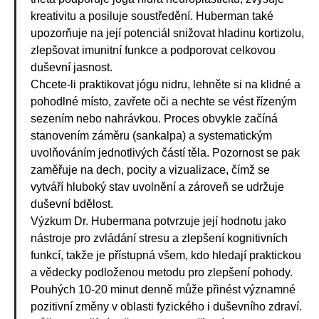
kreativitu a posiluje soustředění. Huberman také
upozorňuje na její potenciál snižovat hladinu kortizolu,
zlepšovat imunitní funkce a podporovat celkovou
duševní jasnost.
Chcete-li praktikovat jógu nidru, lehněte si na klidné a
pohodlné místo, zavřete oči a nechte se vést řízeným
sezením nebo nahrávkou. Proces obvykle začíná
stanovením záměru (sankalpa) a systematickým
uvolňováním jednotlivých částí těla. Pozornost se pak
zaměřuje na dech, pocity a vizualizace, čímž se
vytváří hluboký stav uvolnění a zároveň se udržuje
duševní bdělost.
Výzkum Dr. Hubermana potvrzuje její hodnotu jako
nástroje pro zvládání stresu a zlepšení kognitivních
funkcí, takže je přístupná všem, kdo hledají praktickou
a vědecky podloženou metodu pro zlepšení pohody.
Pouhých 10-20 minut denně může přinést významné
pozitivní změny v oblasti fyzického i duševního zdraví.