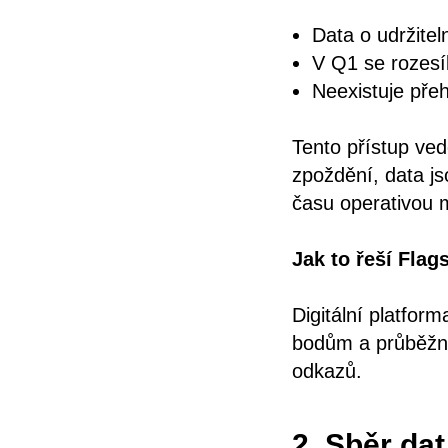
Data o udržitel
V Q1 se rozesíl
Neexistuje přeh
Tento přístup ved
zpoždění, data j
času operativou m
Jak to řeší Flag
Digitální platfo
bodům a průběžně
odkazů.
2. Sběr dat