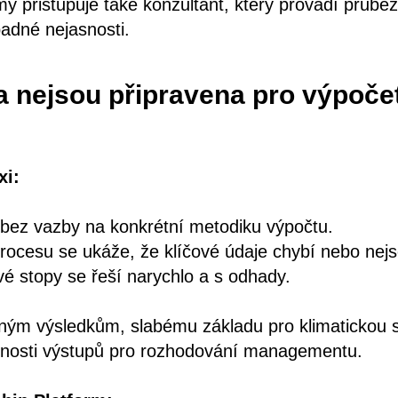
my přistupuje také konzultant, který provádí průbě
adné nejasnosti.
a nejsou připravena pro výpoče
xi:
í bez vazby na konkrétní metodiku výpočtu.
rocesu se ukáže, že klíčové údaje chybí nebo nejs
vé stopy se řeší narychlo a s odhady.
ným výsledkům, slabému základu pro klimatickou st
nosti výstupů pro rozhodování managementu.