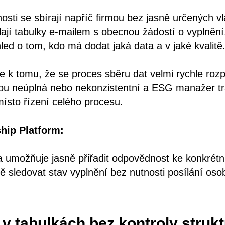
nosti se sbírají napříč firmou bez jasně určených vl
ají tabulky e-mailem s obecnou žádostí o vyplnění
led o tom, kdo má dodat jaká data a v jaké kvalitě
e k tomu, že se proces sběru dat velmi rychle roz
sou neúplná nebo nekonzistentní a ESG manažer tr
ísto řízení celého procesu.
ship Platform:
rma umožňuje jasně přiřadit odpovědnost ke konkré
 sledovat stav vyplnění bez nutnosti posílání oso
 v tabulkách bez kontroly strukt