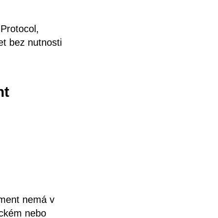
Protocol,
čet bez nutnosti
nt
ement nemá v
gickém nebo