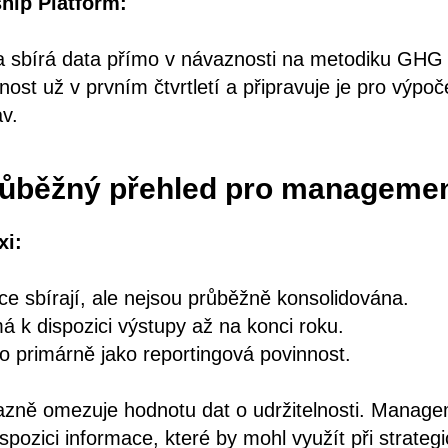
ship Platform:
ma sbírá data přímo v návaznosti na metodiku GHG 
plnost už v prvním čtvrtletí a připravuje je pro výpo
v.
růběžný přehled pro manageme
xi:
ce sbírají, ale nejsou průběžně konsolidována.
k dispozici výstupy až na konci roku.
 primárně jako reportingová povinnost.
razně omezuje hodnotu dat o udržitelnosti. Manag
spozici informace, které by mohl využít při strate