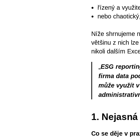
řízený a využi
nebo chaotický
Níže shrnujeme ne
většinu z nich lz
nikoli dalším Exc
„
ESG reportin
firma data po
může využít v 
administrativn
1. Nejasná
Co se děje v pra