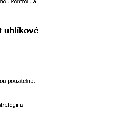
žnou kontrolu a
t uhlíkové
ou použitelné.
rategii a