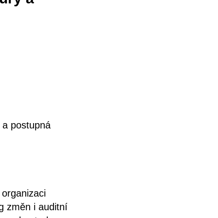
l a postupná
 organizaci
g změn i auditní