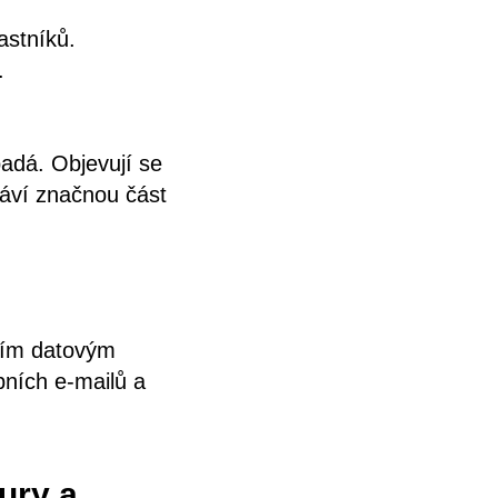
astníků.
.
.
padá. Objevují se
áví značnou část
tním datovým
bních e-mailů a
ury a