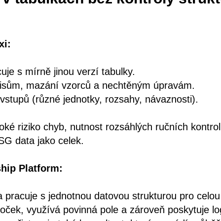
xi:
je s mírně jinou verzí tabulky.
pisům, mazání vzorců a nechtěným úpravám.
vstupů (různé jednotky, rozsahy, návaznosti).
ké riziko chyb, nutnost rozsáhlých ručních kontro
SG data jako celek.
ship Platform:
ma pracuje s jednotnou datovou strukturou pro celou
ček, využívá povinná pole a zároveň poskytuje lo