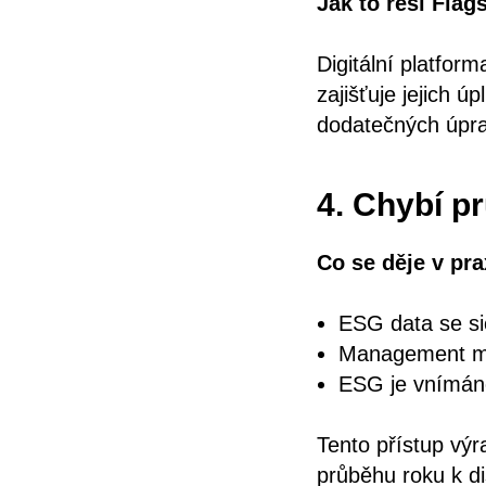
Jak to řeší Flag
Digitální platfor
zajišťuje jejich ú
dodatečných úpra
4. Chybí p
Co se děje v pra
ESG data se si
Management má 
ESG je vnímáno
Tento přístup vý
průběhu roku k di