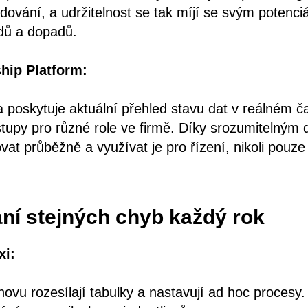
dování, a udržitelnost se tak míjí se svým potenci
adů a dopadů.
ship Platform:
ma poskytuje aktuální přehled stavu dat v reálném č
stupy pro různé role ve firmě. Díky srozumitelným
at průběžně a využívat je pro řízení, nikoli pouze
ní stejných chyb každý rok
xi:
ovu rozesílají tabulky a nastavují ad hoc procesy.