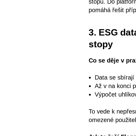
stopu. Do platfor
pomáhá řešit příp
3. ESG dat
stopy
Co se děje v pra
Data se sbíraj
Až v na konci p
Výpočet uhlíko
To vede k nepřes
omezené použitel