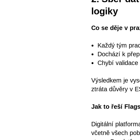
logiky
Co se děje v pra
Každý tým pracu
Dochází k pře
Chybí validace 
Výsledkem je vyso
ztráta důvěry v E
Jak to řeší Flag
Digitální platfor
včetně všech pobo