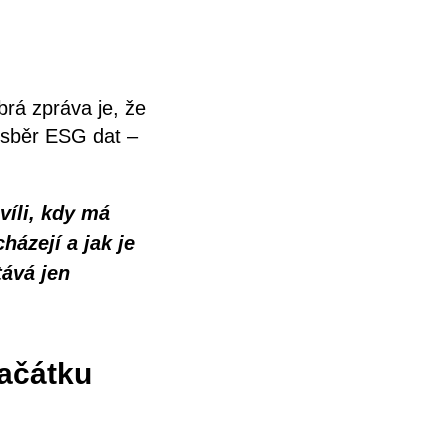
brá zpráva je, že
o sběr ESG dat –
víli, kdy má
házejí a jak je
tává jen
začátku