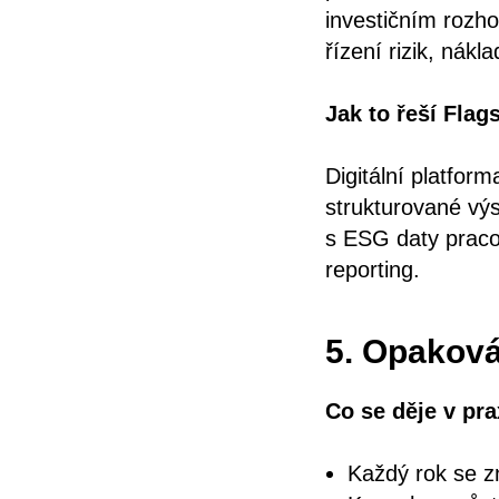
investičním rozho
řízení rizik, nákl
Jak to řeší Flag
Digitální platfor
strukturované vý
s ESG daty pracov
reporting.
5. Opaková
Co se děje v pra
Každý rok se zn