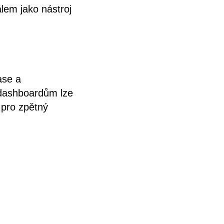
álem jako nástroj
ase a
 dashboardům lze
 pro zpětný