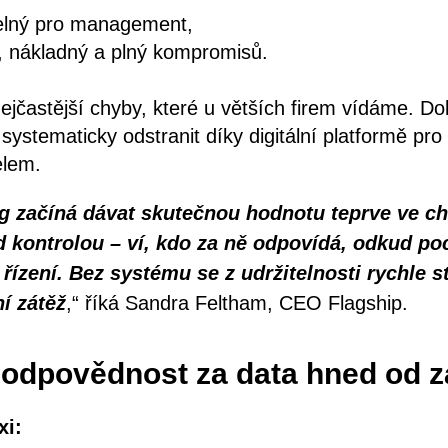
telný pro management,
, nákladný a plný kompromisů.
jčastější chyby, které u větších firem vídáme. Do
e systematicky odstranit díky digitální platformě pr
elem.
g začíná dávat skutečnou hodnotu teprve ve ch
d kontrolou – ví, kdo za ně odpovídá, odkud poc
řízení. Bez systému se z udržitelnosti rychle s
í zátěž
,“ říká Sandra Feltham, CEO Flagship.
 odpovědnost za data hned od 
xi: