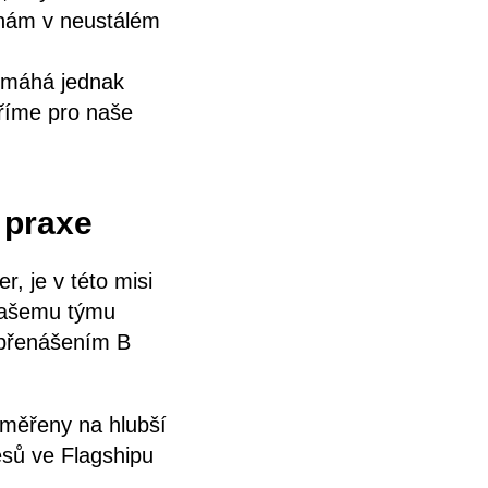
u nám v neustálém
omáhá jednak
áříme pro naše
 praxe
, je v této misi
 našemu týmu
s přenášením B
aměřeny na hlubší
esů ve Flagshipu