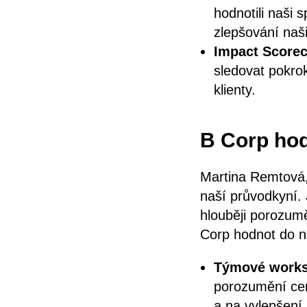
hodnotili naši
zlepšování naš
Impact Score
sledovat pokrok
klienty.
B Corp ho
Martina Remtová, 
naší průvodkyní.
hlouběji porozumě
Corp hodnot do n
Týmové work
porozumění cert
a na vylepšení 