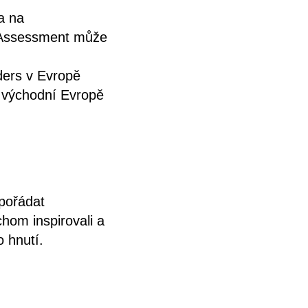
a na
t Assessment může
ders v Evropě
a východní Evropě
pořádat
hom inspirovali a
o hnutí.