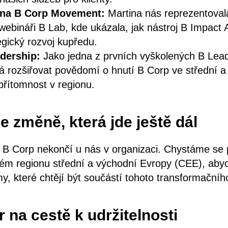
 na B Corp Movement:
Martina nás reprezentoval
ebináři B Lab, kde ukázala, jak nástroj B Impac
egický rozvoj kupředu.
adership:
Jako jedna z prvních vyškolených B Lea
 rozšiřovat povědomí o hnutí B Corp ve střední 
 přítomnost v regionu.
e změně, která jde ještě dál
 B Corp nekončí u nás v organizaci. Chystáme se 
ém regionu střední a východní Evropy (CEE), abyc
rmy, které chtějí být součástí tohoto transformačníh
 na cestě k udržitelnosti