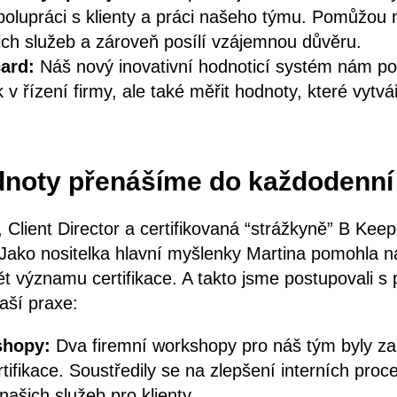
 spolupráci s klienty a práci našeho týmu. Pomůžo
ich služeb a zároveň posílí vzájemnou důvěru.
card:
Náš nový inovativní hodnoticí systém nám p
 v řízení firmy, ale také měřit hodnoty, které vytv
dnoty přenášíme do každodenní
Client Director a certifikovaná “strážkyně” B Keeper
 Jako nositelka hlavní myšlenky Martina pomohla
t významu certifikace. A takto jsme postupovali 
aší praxe:
shopy:
Dva firemní workshopy pro náš tým byly z
ifikace. Soustředily se na zlepšení interních proc
našich služeb pro klienty.