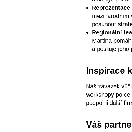
Reprezentace
mezinárodním w
posunout strat
Regionální le
Martina pomáhá
a posiluje jeho
Inspirace k
Náš závazek vůči
workshopy po cel
podpořili další fi
Váš partner