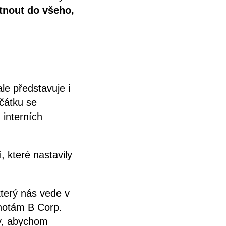
ítnout do všeho,
le představuje i
čátku se
 interních
, které nastavily
který nás vede v
dnotám B Corp.
ky, abychom