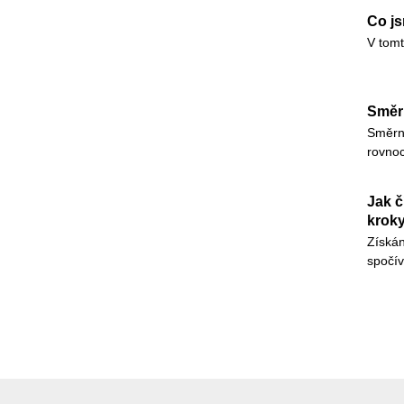
Co js
V tomt
Směrn
Směrni
rovnoc
Jak č
krok
Získán
spočív