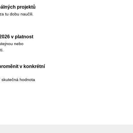
eálných projektů
a tu dobu naučili.
026 v platnost
stejnou nebo
i.
proměnit v konkrétní
jí skutečná hodnota