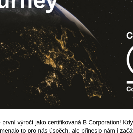
 první výročí jako certifikovaná B Corporation! Kdy
menalo to pro nás úspěch, ale přineslo nám i začá