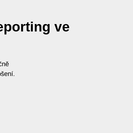
eporting ve
čně
pšení.