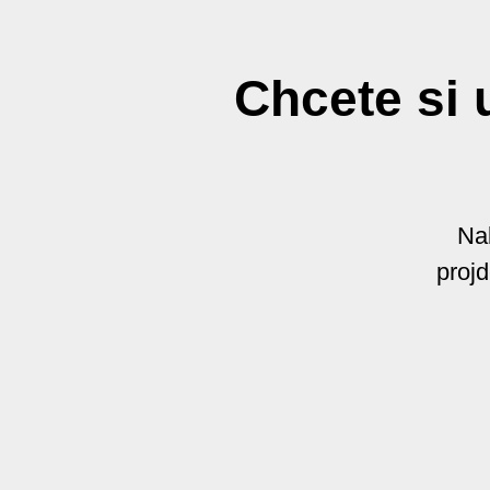
Chcete si 
Na
projd