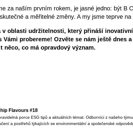
e za naším prvním rokem, je jasné jedno: být B C
 o skutečné a měřitelné změny. A my jsme teprve na
 v oblasti udržitelnosti, který přináší inovativ
 s Vámi probereme! Ozvěte se nám ještě dnes 
it něco, co má opravdový význam.
hip Flavours #18
ravidelná porce ESG tipů a aktuálních témat. Odborníci z našeho týmu 
čení a postřehů týkajících se environmentální a společenské odpovědn