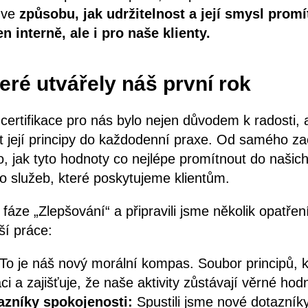
 ve
způsobu, jak udržitelnost a její smysl prom
n interně, ale i pro naše klienty.
eré utvářely náš první rok
ertifikace pro nás bylo nejen důvodem k radosti, a
t její principy do každodenní praxe. Od samého za
, jak tyto hodnoty co nejlépe promítnout do našich
o služeb, které poskytujeme klientům.
 fáze „Zlepšování“ a připravili jsme několik opatření
ší práce:
To je náš nový morální kompas. Soubor principů, 
i a zajišťuje, že naše aktivity zůstávají věrné ho
azníky spokojenosti:
Spustili jsme nové dotazní