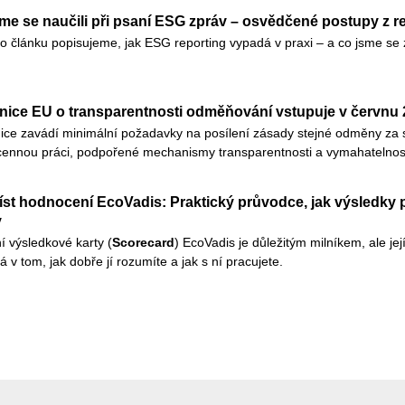
me se naučili při psaní ESG zpráv – osvědčené postupy z r
o článku popisujeme, jak ESG reporting vypadá v praxi – a co jsme se z
ice EU o transparentnosti odměňování vstupuje v červnu 2
ce zavádí minimální požadavky na posílení zásady stejné odměny za 
ennou práci, podpořené mechanismy transparentnosti a vymahatelnost
íst hodnocení EcoVadis: Praktický průvodce, jak výsledky 
y
í výsledkové karty (
Scorecard
) EcoVadis je důležitým milníkem, ale je
á v tom, jak dobře jí rozumíte a jak s ní pracujete.