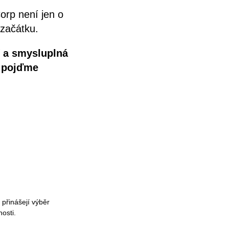
orp není jen o
 začátku.
ní a smysluplná
a pojďme
přinášejí výběr
osti.