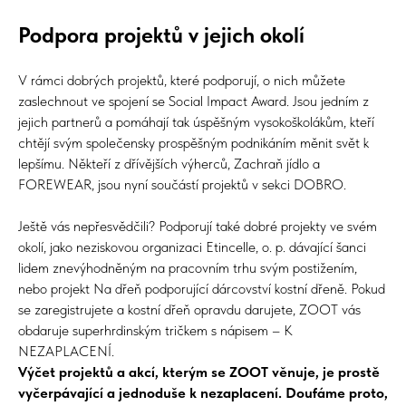
Podpora projektů v jejich okolí
V rámci dobrých projektů, které podporují, o nich můžete
zaslechnout ve spojení se Social Impact Award. Jsou jedním z
jejich partnerů a pomáhají tak úspěšným vysokoškolákům, kteří
chtějí svým společensky prospěšným podnikáním měnit svět k
lepšímu. Někteří z dřívějších výherců, Zachraň jídlo a
FOREWEAR, jsou nyní součástí projektů v sekci DOBRO.
Ještě vás nepřesvědčili? Podporují také dobré projekty ve svém
okolí, jako neziskovou organizaci Etincelle, o. p. dávající šanci
lidem znevýhodněným na pracovním trhu svým postižením,
nebo projekt Na dřeň podporující dárcovství kostní dřeně. Pokud
se zaregistrujete a kostní dřeň opravdu darujete, ZOOT vás
obdaruje superhrdinským tričkem s nápisem – K
NEZAPLACENÍ.
Výčet projektů a akcí, kterým se ZOOT věnuje, je prostě
vyčerpávající a jednoduše k nezaplacení. Doufáme proto,