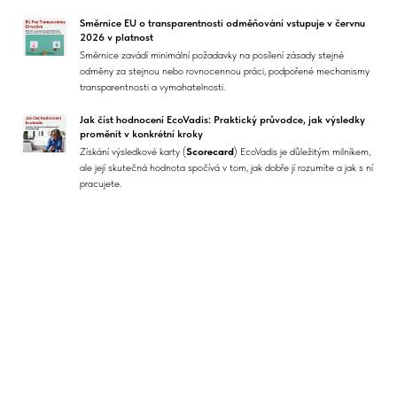
Směrnice EU o transparentnosti odměňování vstupuje v červnu
2026 v platnost
Směrnice zavádí minimální požadavky na posílení zásady stejné
odměny za stejnou nebo rovnocennou práci, podpořené mechanismy
transparentnosti a vymahatelnosti.
Jak číst hodnocení EcoVadis: Praktický průvodce, jak výsledky
proměnit v konkrétní kroky
Získání výsledkové karty (
Scorecard
) EcoVadis je důležitým milníkem,
ale její skutečná hodnota spočívá v tom, jak dobře jí rozumíte a jak s ní
pracujete.