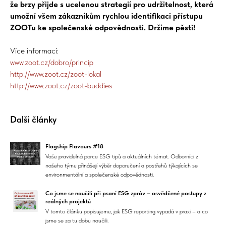
že brzy přijde s ucelenou strategií pro udržitelnost, která
umožní všem zákazníkům rychlou identifikaci přístupu
ZOOTu ke společenské odpovědnosti. Držíme pěsti!
Více informací:
www.zoot.cz/dobro/princip
http://www.zoot.cz/zoot-lokal
http://www.zoot.cz/zoot-buddies
Další články
Flagship Flavours #18
Vaše pravidelná porce ESG tipů a aktuálních témat. Odborníci z
našeho týmu přinášejí výběr doporučení a postřehů týkajících se
environmentální a společenské odpovědnosti.
Co jsme se naučili při psaní ESG zpráv – osvědčené postupy z
reálných projektů
V tomto článku popisujeme, jak ESG reporting vypadá v praxi – a co
jsme se za tu dobu naučili.