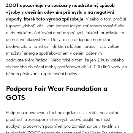
ZOOT upozorňuje na současný neudržitelný způsob
výroby v dnešním oděvním průmyslu a na negativní
dopady, které tato výroba způsobuje.
V sekci o tom, proč si
kupovat „dobré“ věci, vám jednoduchým způsobem vysvětlí vše
o chemickém ošetřování a nebezpečných látkách pronikajících
do našeho ekosystému. Dozvíte se i o dopadu na místní
biodiverzitu a na zdraví lidí, kteří s látkami pracují, či o velkém
množství energie spotřebovaném v celém oděvním
dodavatelském řetězci. Nebo také o tom, že jen 2 kusy vašeho
oblíbeného oblečení mohly spotřebovat až 20 000 litrů vody jen
během pěstování a zpracování bavlny.
Podpora Fair Wear Foundation a
GOTS
Podporou inovativních technologií lze snížit zátěž na životní
prostředí, a zakoupením férových oděvů posílit možnost
etických pracovních podmínek pro zaměstnance v textilních
továrnách. ZOOT podporuje organizaci Fair Wear Foundation a