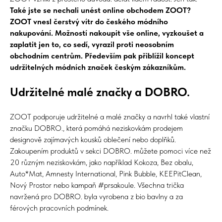
Také jste se nechali unést online obchodem ZOOT?
ZOOT vnesl čerstvý vítr do českého módního
nakupování. Možností nakoupit vše online, vyzkoušet a
zaplatit jen to, co sedí, vyrazil proti neosobním
obchodním centrům. Především pak přiblížil koncept
udržitelných módních značek českým zákazníkům.
Udržitelné malé značky a DOBRO.
ZOOT podporuje udržitelné a malé značky a navrhl také vlastní
značku DOBRO., která pomáhá neziskovkám prodejem
designově zajímavých kousků oblečení nebo doplňků.
Zakoupením produktů v sekci DOBRO. můžete pomoci více než
20 různým neziskovkám, jako například Kokoza, Bez obalu,
Auto*Mat, Amnesty International, Pink Bubble, KEEPitClean,
Nový Prostor nebo kampaň #prsakoule. Všechna trička
navržená pro DOBRO. byla vyrobena z bio bavlny a za
férových pracovních podmínek.