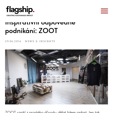
Inspirativní odpovědné
podnikání: ZOOT
29.06.2016
NEWS & INSIGHTS
ZOOT vznikl z prostého důvodu: dělat lidem radost. Jen tak.