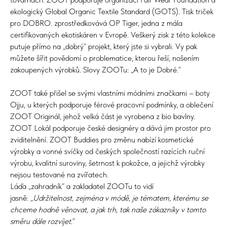
ekologický Global Organic Textile Standard (GOTS). Tisk triček
pro DOBRO. zprostředkovává OP Tiger, jedna z mála
certifikovaných ekotiskáren v Evropě. Veškerý zisk z této kolekce
putuje přímo na „dobrý“ projekt, který jste si vybrali. Vy pak
můžete šířit povědomí o problematice, kterou řeší, nošením
zakoupených výrobků. Slovy ZOOTu: „A to je Dobré.“
ZOOT také přišel se svými vlastními módními značkami – boty
Ojju, u kterých podporuje férové pracovní podmínky, a oblečení
ZOOT Originál, jehož velká část je vyrobena z bio bavlny.
ZOOT Lokál podporuje české designéry a dává jim prostor pro
zviditelnění. ZOOT Buddies pro změnu nabízí kosmetické
výrobky a vonné svíčky od českých společností razících ruční
výrobu, kvalitní suroviny, šetrnost k pokožce, a jejichž výrobky
nejsou testované na zvířatech.
Láďa „zahradník“ a zakladatel ZOOTu to vidí
jasně:
„Udržitelnost, zejména v módě, je tématem, kterému se
chceme hodně věnovat, a jak trh, tak naše zákazníky v tomto
směru dále rozvíjet.
“