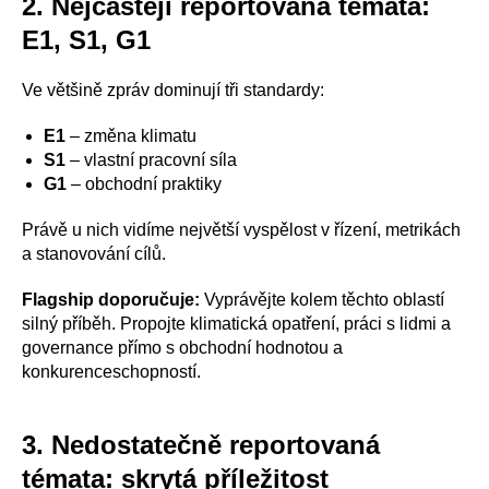
2. Nejčastěji reportovaná témata:
E1, S1, G1
Ve většině zpráv dominují tři standardy:
E1
– změna klimatu
S1
– vlastní pracovní síla
G1
– obchodní praktiky
Právě u nich vidíme největší vyspělost v řízení, metrikách
a stanovování cílů.
Flagship doporučuje:
Vyprávějte kolem těchto oblastí
silný příběh. Propojte klimatická opatření, práci s lidmi a
governance přímo s obchodní hodnotou a
konkurenceschopností.
3. Nedostatečně reportovaná
témata: skrytá příležitost