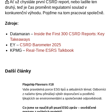
📩 Ať už chystáte první CSRD report, nebo ladíte ten
druhý, teď je čas proměnit regulatorní soulad v
konkurenční výhodu. Pojďme na tom pracovat společně.
Zdroje:
Datamaran –
Inside the First 300 CSRD Reports: Key
Takeaways
EY –
CSRD Barometer 2025
KPMG –
Real-Time ESRS Talkbook
Další články
Flagship Flavours #18
Vaše pravidelná porce ESG tipů a aktuálních témat. Odborníci
z našeho týmu přinášejí výběr doporučení a postřehů
týkajících se environmentální a společenské odpovědnosti.
Co jsme se naučili při psaní ESG zpráv – osvědčené
postupy z reálných projektů