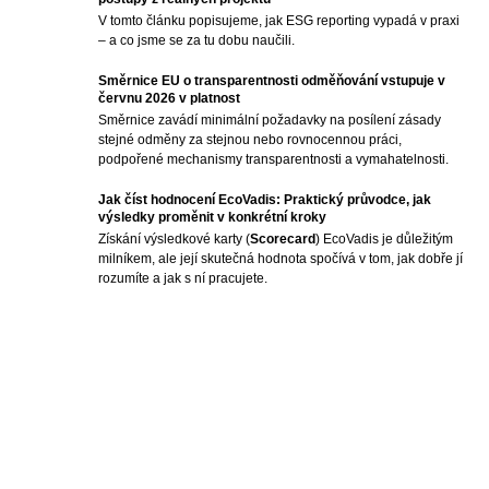
V tomto článku popisujeme, jak ESG reporting vypadá v praxi
– a co jsme se za tu dobu naučili.
Směrnice EU o transparentnosti odměňování vstupuje v
červnu 2026 v platnost
Směrnice zavádí minimální požadavky na posílení zásady
stejné odměny za stejnou nebo rovnocennou práci,
podpořené mechanismy transparentnosti a vymahatelnosti.
Jak číst hodnocení EcoVadis: Praktický průvodce, jak
výsledky proměnit v konkrétní kroky
Získání výsledkové karty (
Scorecard
) EcoVadis je důležitým
milníkem, ale její skutečná hodnota spočívá v tom, jak dobře jí
rozumíte a jak s ní pracujete.