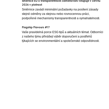
Směrnice EU o transparentnosti odměňování vstupuje v červnu
2026 v platnost
Směrnice zavádí minimální požadavky na posílení zásady
stejné odměny za stejnou nebo rovnocennou práci,
podpořené mechanismy transparentnosti a vymahatelnosti.
Flagship Flavours #17
Vaše pravidelná porce ESG tipů a aktuálních témat. Odborníci
z našeho týmu přinášejí výběr doporučení a postřehů
týkajících se environmentální a společenské odpovědnosti.