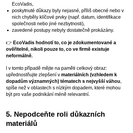
EcoVadis,
poskytnuté důkazy byly nejasné, příliš obecné nebo v
nich chyběly klíčové prvky (např. datum, identifikace
společnosti nebo jiné nezbytnosti),
zavedené postupy nebyly dostatečně prokázány.
👉
EcoVadis hodnotí to, co je zdokumentované a
ověřitelné, nikoli pouze to, co ve firmě existuje
neformálně.
I v tomto případě mějte na paměti celkový obraz:
upřednostňujte zlepšení v
materiálních (vzhledem k
dopadům významných) tématech s nejvyšší váhou
,
spíše než v oblastech s nízkým dopadem, které mohou
být pro vaše podnikání méně relevantní.
5. Nepodceňte roli důkazních
materiálů