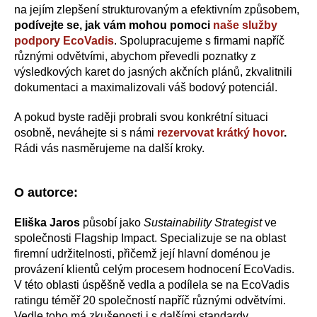
na jejím zlepšení strukturovaným a efektivním způsobem,
podívejte se, jak vám mohou pomoci
naše služby
podpory EcoVadis
. Spolupracujeme s firmami napříč
různými odvětvími, abychom převedli poznatky z
výsledkových karet do jasných akčních plánů, zkvalitnili
dokumentaci a maximalizovali váš bodový potenciál.
A pokud byste raději probrali svou konkrétní situaci
osobně, neváhejte si s námi
rezervovat krátký hovor
.
Rádi vás nasměrujeme na další kroky.
O autorce:
Eliška Jaros
působí jako
Sustainability Strategist
ve
společnosti Flagship Impact. Specializuje se na oblast
firemní udržitelnosti, přičemž její hlavní doménou je
provázení klientů celým procesem hodnocení EcoVadis.
V této oblasti úspěšně vedla a podílela se na EcoVadis
ratingu téměř 20 společností napříč různými odvětvími.
Vedle toho má zkušenosti i s dalšími standardy