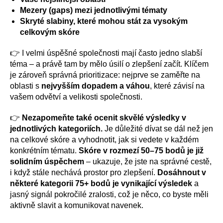
Mezery (gaps) mezi jednotlivými tématy
Skryté slabiny, které mohou stát za vysokým
celkovým skóre
👉 I velmi úspěšné společnosti mají často jedno slabší
téma – a právě tam by mělo úsilí o zlepšení začít. Klíčem
je zároveň správná prioritizace: nejprve se zaměřte na
oblasti s
nejvyšším dopadem a váhou
, které závisí na
vašem odvětví a velikosti společnosti.
👉
Nezapomeňte také ocenit skvělé výsledky v
jednotlivých kategoriích.
Je důležité dívat se dál než jen
na celkové skóre a vyhodnotit, jak si vedete v každém
konkrétním tématu.
Skóre v rozmezí 50–75 bodů je již
solidním úspěchem
– ukazuje, že jste na správné cestě,
i když stále nechává prostor pro zlepšení.
Dosáhnout v
některé kategorii 75+ bodů je vynikající výsledek
a
jasný signál pokročilé zralosti, což je něco, co byste měli
aktivně slavit a komunikovat navenek.