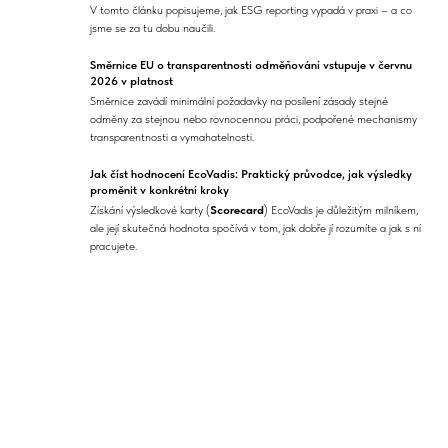
V tomto článku popisujeme, jak ESG reporting vypadá v praxi – a co
jsme se za tu dobu naučili.
Směrnice EU o transparentnosti odměňování vstupuje v červnu
2026 v platnost
Směrnice zavádí minimální požadavky na posílení zásady stejné
odměny za stejnou nebo rovnocennou práci, podpořené mechanismy
transparentnosti a vymahatelnosti.
Jak číst hodnocení EcoVadis: Praktický průvodce, jak výsledky
proměnit v konkrétní kroky
Získání výsledkové karty (
Scorecard
) EcoVadis je důležitým milníkem,
ale její skutečná hodnota spočívá v tom, jak dobře jí rozumíte a jak s ní
pracujete.