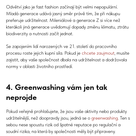
Odvětví jako je fast fashion začínají být velmi nepopulární.
Mladá generace udává jasný směr právě tím, že při nákupu
preferuje udržitelnost. Mileniálové a generace Z si více než
kterákoli jiná generace uvědomují dopady změnu klimatu, ztrátu
biodiverzity a nutnosti začít jednat.
Se zapojením lidí narozených ve 21. století do pracovního
procesu roste jejich kupní síla. Pokud je
chcete zaujmout
, musíte
zajistit, aby vaše společnost dbala na udržitelnost a dodržovala
normy v oblasti životního prostředí.
4. Greenwashing vám jen tak
neprojde
Pokud veřejně prohlašujete, že jsou vaše aktivity nebo produkty
udržitelnější, než doopravdy jsou, jedná se o
greenwashing
. Ten s
sebou nese spoustu rizik od špatné reputace po regulační a
soudní rizika, na která by společnosti měly být připraveny.