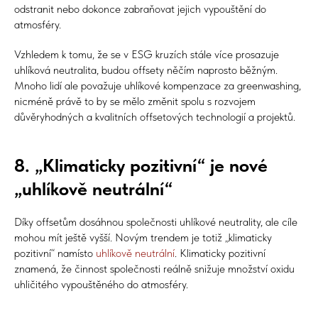
odstranit nebo dokonce zabraňovat jejich vypouštění do
atmosféry.
Vzhledem k tomu, že se v ESG kruzích stále více prosazuje
uhlíková neutralita, budou offsety něčím naprosto běžným.
Mnoho lidí ale považuje uhlíkové kompenzace za greenwashing,
nicméně právě to by se mělo změnit spolu s rozvojem
důvěryhodných a kvalitních offsetových technologií a projektů.
8. „Klimaticky pozitivní“ je nové
„uhlíkově neutrální“
Díky offsetům dosáhnou společnosti uhlíkové neutrality, ale cíle
mohou mít ještě vyšší. Novým trendem je totiž „klimaticky
pozitivní“ namísto
uhlíkově neutrální
. Klimaticky pozitivní
znamená, že činnost společnosti reálně snižuje množství oxidu
uhličitého vypouštěného do atmosféry.