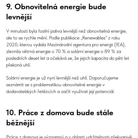
9. Obnovitelná energie bude
levnější
V minulosti byla fosilní paliva levnější než obnovitelná energie,
ale to se rychle mění. Podle publikace „Renewables“ z roku
2020, kterou vydala Mezinárodní agentura pro energii (IEA),
zlevnila větrná energie o 70 % a solární energie o 89 % za
posledních deset let a očekává se, že jejich kapacita do pěti let
překoná uhlí.
Solární energie je už nyní levnější než uhlí. Doporučujeme
seznámit se s problematikou obnovitelné energie v
dodavatelských řetězcích a začít využívat její potenciál.
10. Práce z domova bude stále
běžnější
Práce z domova je významný a v oblasti udržitelnosti překvapivě