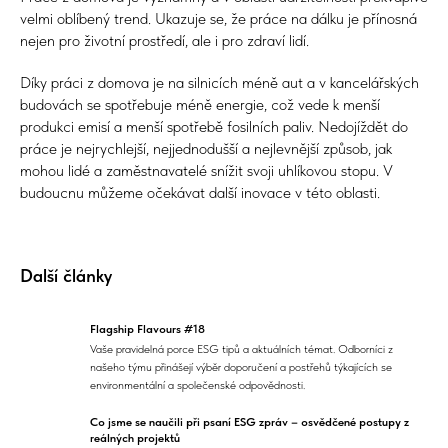
velmi oblíbený trend. Ukazuje se, že práce na dálku je přínosná
nejen pro životní prostředí, ale i pro zdraví lidí.
Díky práci z domova je na silnicích méně aut a v kancelářských
budovách se spotřebuje méně energie, což vede k menší
produkci emisí a menší spotřebě fosilních paliv. Nedojíždět do
práce je nejrychlejší, nejjednodušší a nejlevnější způsob, jak
mohou lidé a zaměstnavatelé snížit svoji uhlíkovou stopu. V
budoucnu můžeme očekávat další inovace v této oblasti.
Další články
Flagship Flavours #18
Vaše pravidelná porce ESG tipů a aktuálních témat. Odborníci z
našeho týmu přinášejí výběr doporučení a postřehů týkajících se
environmentální a společenské odpovědnosti.
Co jsme se naučili při psaní ESG zpráv – osvědčené postupy z
reálných projektů