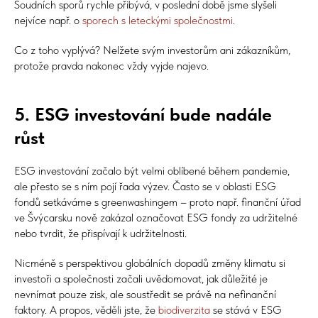
Soudních sporů rychle přibývá, v poslední době jsme slyšeli
nejvíce např. o
sporech s leteckými společnostmi
.
Co z toho vyplývá? Nelžete svým investorům ani zákazníkům,
protože pravda nakonec vždy vyjde najevo.
5. ESG investování bude nadále
růst
ESG investování začalo být velmi oblíbené během pandemie,
ale přesto se s ním pojí řada výzev. Často se v oblasti ESG
fondů setkáváme s greenwashingem – proto např. finanční úřad
ve Švýcarsku nově zakázal označovat ESG fondy za udržitelné
nebo tvrdit, že přispívají k udržitelnosti.
Nicméně s perspektivou globálních dopadů změny klimatu si
investoři a společnosti začali uvědomovat, jak důležité je
nevnímat pouze zisk, ale soustředit se právě na nefinanční
faktory. A propos, věděli jste, že
biodiverzita
se stává v ESG