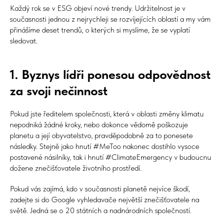
Každý rok se v ESG objeví nové trendy. Udržitelnost je v
současnosti jednou z nejrychleji se rozvíjejících oblastí a my vám
přinášíme deset trendů, o kterých si myslíme, že se vyplatí
sledovat.
1. Byznys lídři ponesou odpovědnost
za svoji nečinnost
Pokud jste ředitelem společnosti, která v oblasti změny klimatu
nepodniká žádné kroky, nebo dokonce vědomě poškozuje
planetu a její obyvatelstvo, pravděpodobně za to ponesete
následky. Stejně jako hnutí #MeToo nakonec dostihlo vysoce
postavené násilníky, tak i hnutí #ClimateEmergency v budoucnu
dožene znečišťovatele životního prostředí.
Pokud vás zajímá, kdo v současnosti planetě nejvíce škodí,
zadejte si do Google vyhledavače největší znečišťovatele na
světě. Jedná se o 20 státních a nadnárodních společností.