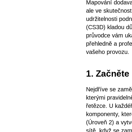
Mapování dodavat
ale ve skutečnost
udržitelnosti pod
(CS3D) kladou důr
průvodce vám uká
přehledně a profe
vašeho provozu.
1. Začněte
Nejdříve se zamě
kterými pravidel
řetězce. U každéh
komponenty, které
(Úroveň 2) a vytv
sítě, když se zamě