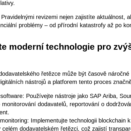
lativy.
Pravidelnými revizemi nejen zajistíte aktuálnost, a
nciální problémy – od přírodní katastrofy až po kon
jte moderní technologie pro zvý
odavatelského řetězce může být časově náročné 
igitálních nástrojů a platforem tento proces značn
 software: Používejte nástroje jako SAP Ariba, S
 monitorování dodavatelů, reportování o dodržován
ent.
 monitoring: Implementujte technologii blockchain 
 celém dodavatelském řetězci, což zajistí transpar