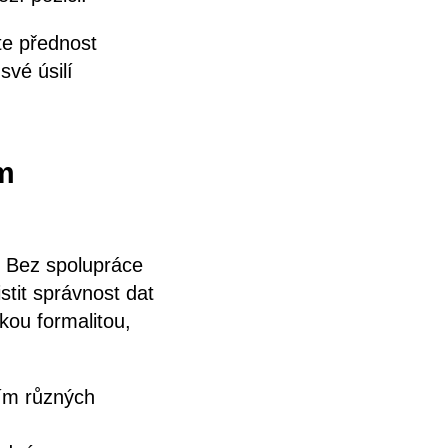
te přednost
vé úsilí
ím
. Bez spolupráce
stit správnost dat
kou formalitou,
vím různých