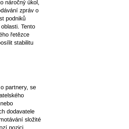
o náročný úkol,
podávání zpráv o
ost podniků
oblasti. Tento
ého řetězce
ílit stabilitu
o partnery, se
atelského
y nebo
ich dodavatele
motávání složité
ozí pozici.