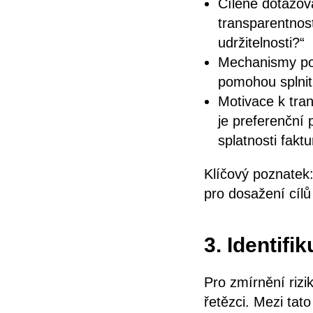
Cílené dotazová
transparentnost
udržitelnosti?“
Mechanismy pod
pomohou splni
Motivace k tra
je preferenční
splatnosti faktu
Klíčový poznatek
pro dosažení cílů
3. Identifi
Pro zmírnění rizi
řetězci. Mezi tat