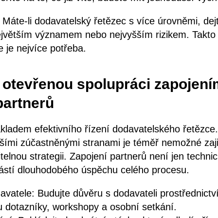
 Máte-li dodavatelský řetězec s více úrovněmi, dej
jvětším významem nebo nejvyšším rizikem. Takto s
 je nejvíce potřeba.
e otevřenou spolupráci zapojen
partnerů
kladem efektivního řízení dodavatelského řetězce
lšími zúčastněnými stranami je téměř nemožné zaji
telnou strategii. Zapojení partnerů není jen technic
částí dlouhodobého úspěchu celého procesu.
davatele: Budujte důvěru s dodavateli prostřednict
sou dotazníky, workshopy a osobní setkání.