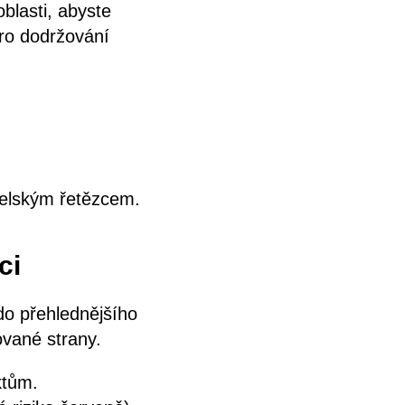
oblasti, abyste
pro dodržování
atelským řetězcem.
ci
do přehlednějšího
ované strany.
ktům.