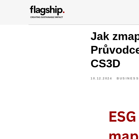
Jak zmap
Průvodce
CS3D
10.12.2024
BUSINESS