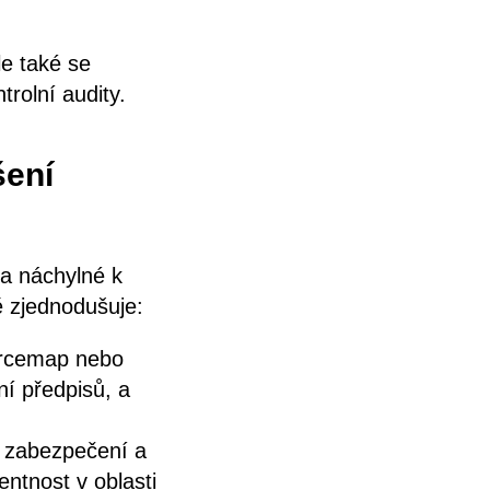
le také se
trolní audity.
šení
a náchylné k
ě zjednodušuje:
ourcemap nebo
í předpisů, a
k zabezpečení a
entnost v oblasti