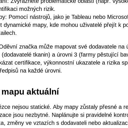
ní: Zvýrazněte problematické oblasti (např. vysoké
tifikaci možných rizik.
py: Pomocí nástrojů, jako je Tableau nebo Microso
t dynamické mapy, kde mohou uživatelé přejít k 
ailech.
 Oděvní značka může mapovat své dodavatele na úro
 (dodavatelé tkanin) a úrovni 3 (farmy pěstující bav
kázat certifikace, výkonnostní ukazatele a rizika s
edpisů na každé úrovni.
e mapu aktuální
zce nejsou statické. Aby mapy zůstaly přesné a rel
izace jsou nezbytné. Naplánujte si pravidelné kontro
ta, změny ve vztazích s dodavateli nebo aktualiz