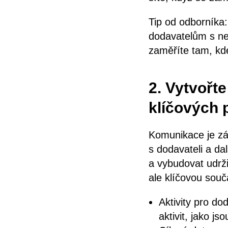
Tip od odborníka:
dodavatelům s ne
zaměříte tam, kde
2. Vytvořt
klíčových 
Komunikace je zá
s dodavateli a da
a vybudovat udrži
ale klíčovou sou
Aktivity pro do
aktivit, jako j