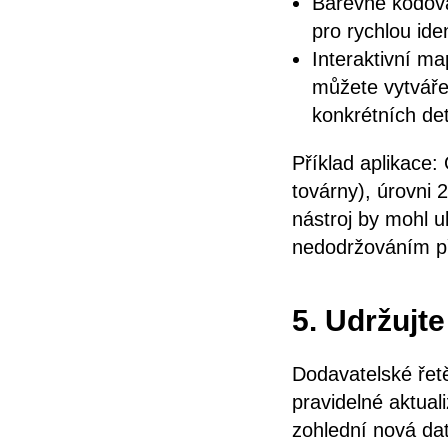
Barevné kódová
pro rychlou iden
Interaktivní ma
můžete vytváře
konkrétních det
Příklad aplikace:
továrny), úrovni 2
nástroj by mohl u
nedodržováním př
5. Udržujt
Dodavatelské řetě
pravidelné aktual
zohlední nová da