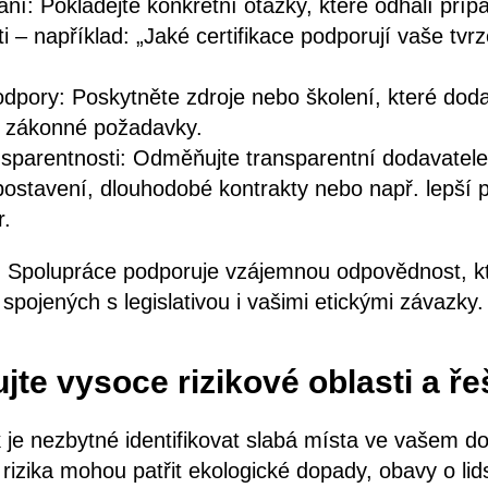
ní: Pokládejte konkrétní otázky, které odhalí pří
i – například: „Jaké certifikace podporují vaše tvrz
pory: Poskytněte zdroje nebo školení, které dod
t zákonné požadavky.
nsparentnosti: Odměňujte transparentní dodavatele
 postavení, dlouhodobé kontrakty nebo např. lepší
r.
: Spolupráce podporuje vzájemnou odpovědnost, kt
 spojených s legislativou i vašimi etickými závazky.
kujte vysoce rizikové oblasti a ře
k je nezbytné identifikovat slabá místa ve vašem 
o rizika mohou patřit ekologické dopady, obavy o li