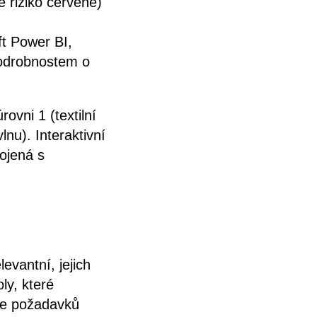
 riziko červeně)
ft Power BI,
podrobnostem o
vni 1 (textilní
lnu). Interaktivní
pojená s
evantní, jejich
ly, které
ace požadavků