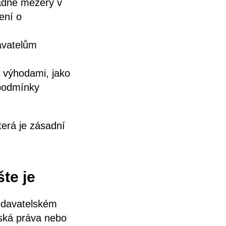
padné mezery v
ení o
avatelům
 výhodami, jako
 podmínky
erá je zásadní
šte je
dodavatelském
dská práva nebo