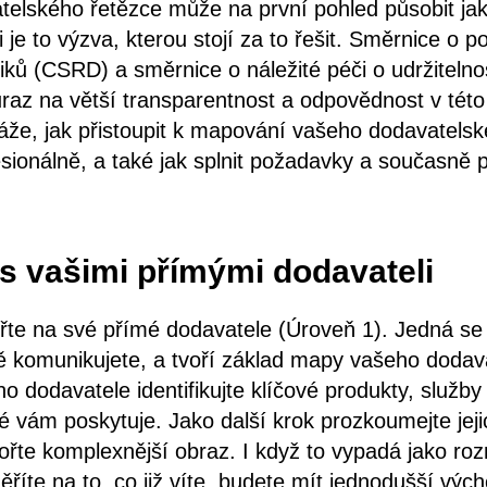
elského řetězce může na první pohled působit jak
i je to výzva, kterou stojí za to řešit. Směrnice o 
niků (CSRD) a směrnice o náležité péči o udržiteln
az na větší transparentnost a odpovědnost v této 
že, jak přistoupit k mapování vašeho dodavatelsk
sionálně, a také jak splnit požadavky a současně pos
 s vašimi přímými dodavateli
řte na své přímé dodavatele (Úroveň 1). Jedná se 
ně komunikujete, a tvoří základ mapy vašeho dodav
o dodavatele identifikujte klíčové produkty, služb
 vám poskytuje. Jako další krok prozkoumejte jej
ořte komplexnější obraz. I když to vypadá jako roz
říte na to, co již víte, budete mít jednodušší vých