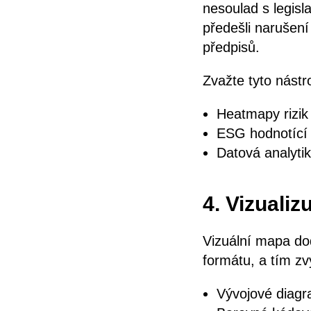
nesoulad s legisl
předešli narušení
předpisů.
Zvažte tyto nástro
Heatmapy rizik 
ESG hodnotící 
Datová analytik
4. Vizuali
Vizuální mapa do
formátu, a tím zv
Vývojové diagr