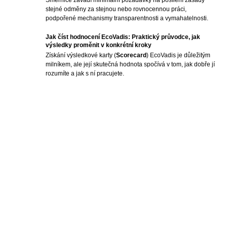
Směrnice zavádí minimální požadavky na posílení zásady
stejné odměny za stejnou nebo rovnocennou práci,
podpořené mechanismy transparentnosti a vymahatelnosti.
Jak číst hodnocení EcoVadis: Praktický průvodce, jak
výsledky proměnit v konkrétní kroky
Získání výsledkové karty (
Scorecard
) EcoVadis je důležitým
milníkem, ale její skutečná hodnota spočívá v tom, jak dobře jí
rozumíte a jak s ní pracujete.