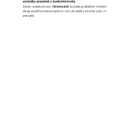
výsledky proměnit v konkrétní kroky
Získání výsledkové karty (
Scorecard
) EcoVadis je důležitým milníkem,
ale její skutečná hodnota spočívá v tom, jak dobře jí rozumíte a jak s ní
pracujete.