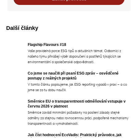
Další články
Flagship Flavours #18
Vaše pravidelná porce ESG tipů a aktuálních témat. Odborníci z
našeho týmu přinášejí výběr doporučení a postřehů týkajících se
environmentální a společenské odpovědnosti.
Co jsme se naučili při psaní ESG zpráv – osvědčené
postupy z reálných projektů
V tomto článku popisujeme, jak ESG reporting vypadá v praxi – a co
jsme se za tu dobu naučili.
Směrnice EU o transparentnosti odměňování vstupuje v
červnu 2026 v platnost
Směrnice zavádí minimální požadavky na posílení zásady stejné
odměny za stejnou nebo rovnocennou práci, podpořené mechanismy
transparentnosti a vymahatelnosti.
Jak číst hodnocení EcoVadis: Praktický průvodce, jak