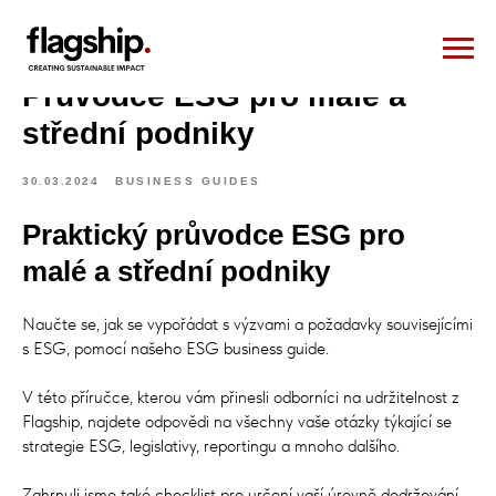
Průvodce ESG pro malé a
střední podniky
30.03.2024
BUSINESS GUIDES
Praktický průvodce ESG pro
malé a střední podniky
Naučte se, jak se vypořádat s výzvami a požadavky souvisejícími
s ESG, pomocí našeho ESG business guide.
V této příručce, kterou vám přinesli odborníci na udržitelnost z
Flagship, najdete odpovědi na všechny vaše otázky týkající se
strategie ESG, legislativy, reportingu a mnoho dalšího.
Zahrnuli jsme také checklist pro určení vaší úrovně dodržování