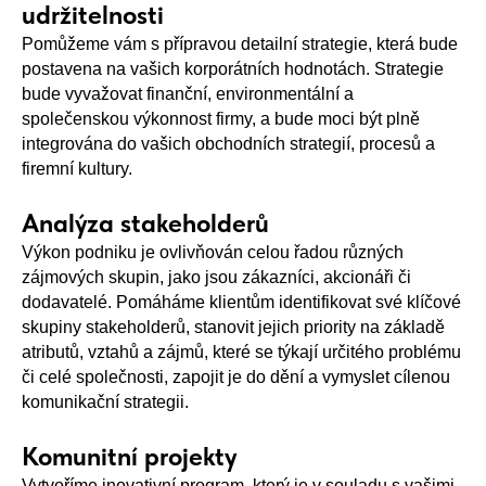
udržitelnosti
Pomůžeme vám s přípravou detailní strategie, která bude
postavena na vašich korporátních hodnotách. Strategie
bude vyvažovat finanční, environmentální a
společenskou výkonnost firmy, a bude moci být plně
integrována do vašich obchodních strategií, procesů a
firemní kultury.
Analýza stakeholderů
Výkon podniku je ovlivňován celou řadou různých
zájmových skupin, jako jsou zákazníci, akcionáři či
dodavatelé. Pomáháme klientům identifikovat své klíčové
skupiny stakeholderů, stanovit jejich priority na základě
atributů, vztahů a zájmů, které se týkají určitého problému
či celé společnosti, zapojit je do dění a vymyslet cílenou
komunikační strategii.
Komunitní projekty
Vytvoříme inovativní program, který je v souladu s vašimi