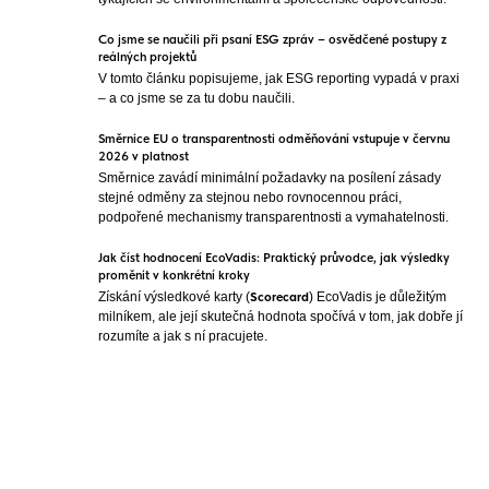
Co jsme se naučili při psaní ESG zpráv – osvědčené postupy z
reálných projektů
V tomto článku popisujeme, jak ESG reporting vypadá v praxi
– a co jsme se za tu dobu naučili.
Směrnice EU o transparentnosti odměňování vstupuje v červnu
2026 v platnost
Směrnice zavádí minimální požadavky na posílení zásady
stejné odměny za stejnou nebo rovnocennou práci,
podpořené mechanismy transparentnosti a vymahatelnosti.
Jak číst hodnocení EcoVadis: Praktický průvodce, jak výsledky
proměnit v konkrétní kroky
Získání výsledkové karty (
Scorecard
) EcoVadis je důležitým
milníkem, ale její skutečná hodnota spočívá v tom, jak dobře jí
rozumíte a jak s ní pracujete.