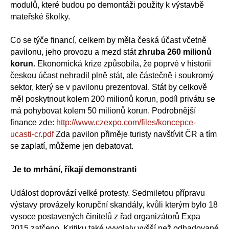
modulů, které budou po demontáži použity k výstavbě
mateřské školky.
Co se týče financí, celkem by měla česká účast včetně
pavilonu, jeho provozu a mezd stát
zhruba 260 milionů
korun
. Ekonomická krize způsobila, že poprvé v historii
českou účast nehradil plně stát, ale částečně i soukromý
sektor, který se v pavilonu prezentoval. Stát by celkově
měl poskytnout kolem 200 milionů korun, podíl privátu se
má pohybovat kolem 50 milionů korun. Podrobnější
finance zde:
http://www.czexpo.com/files/koncepce-
ucasti-cr.pdf
Zda pavilon přiměje turisty navštívit ČR a tím
se zaplatí, můžeme jen debatovat.
Je to mrhání, říkají demonstranti
Událost doprovází velké protesty. Sedmiletou přípravu
výstavy provázely korupční skandály, kvůli kterým bylo 18
vysoce postavených činitelů z řad organizátorů Expa
2015 zatčeno. Kritiku také vyvolaly vyšší než odhadované