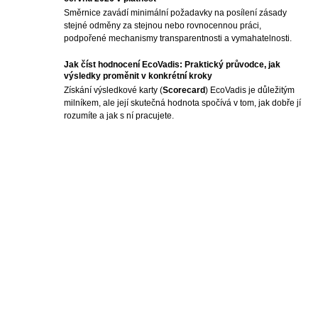
Směrnice zavádí minimální požadavky na posílení zásady
stejné odměny za stejnou nebo rovnocennou práci,
podpořené mechanismy transparentnosti a vymahatelnosti.
Jak číst hodnocení EcoVadis: Praktický průvodce, jak
výsledky proměnit v konkrétní kroky
Získání výsledkové karty (
Scorecard
) EcoVadis je důležitým
milníkem, ale její skutečná hodnota spočívá v tom, jak dobře jí
rozumíte a jak s ní pracujete.