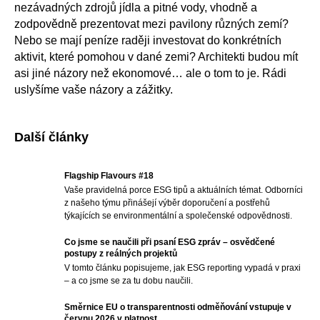
nezávadných zdrojů jídla a pitné vody, vhodně a
zodpovědně prezentovat mezi pavilony různých zemí?
Nebo se mají peníze raději investovat do konkrétních
aktivit, které pomohou v dané zemi? Architekti budou mít
asi jiné názory než ekonomové… ale o tom to je. Rádi
uslyšíme vaše názory a zážitky.
Další články
Flagship Flavours #18
Vaše pravidelná porce ESG tipů a aktuálních témat. Odborníci
z našeho týmu přinášejí výběr doporučení a postřehů
týkajících se environmentální a společenské odpovědnosti.
Co jsme se naučili při psaní ESG zpráv – osvědčené
postupy z reálných projektů
V tomto článku popisujeme, jak ESG reporting vypadá v praxi
– a co jsme se za tu dobu naučili.
Směrnice EU o transparentnosti odměňování vstupuje v
červnu 2026 v platnost