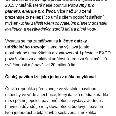
2015 v Miláně, která nese podtitul
Potraviny pro
planetu, energie pro život
. Více než 140 zemí
prezentuje to nejlepší co umí s cílem podpořit ústřední
myšlenku:
jak zajistit všem obyvatelům planety dostatek
kvalitních a nezávadných zdrojů jídla a pitné vody.
Výstava se má zaměřovat na
klíčové otázky
udržitelného rozvoje
, samotná výstava je ale
dlouhodobě neudržitelná a kontroverzní. I přesto je EXPO
považováno za atraktivní událost, kterou za šest měsíců
své činnosti má navštívit 20 milionů lidí.
Český pavilon lze jako jeden z mála recyklovat
Česká republika představuje ve vlastním pavilonu
úspěchy ve vědě a technice, který italská média zařadila
mezi pět nejlepších pavilonů letošní výstavy. Jedním z
hlavních důvodů je recyklovatelnost budovy – pavilon
tvoří jednoduchá bílá stavba sestavená z několika