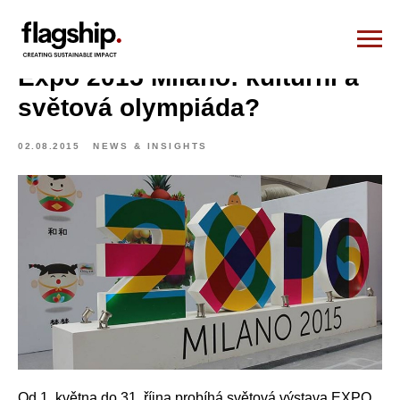
Expo 2015 Milano: kulturní a
světová olympiáda?
02.08.2015
NEWS & INSIGHTS
Od 1. května do 31. října probíhá světová výstava EXPO