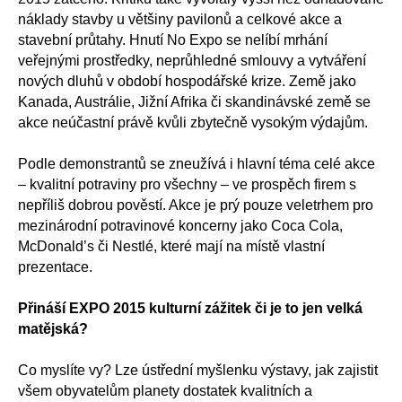
náklady stavby u většiny pavilonů a celkové akce a
stavební průtahy. Hnutí No Expo se nelíbí mrhání
veřejnými prostředky, neprůhledné smlouvy a vytváření
nových dluhů v období hospodářské krize. Země jako
Kanada, Austrálie, Jižní Afrika či skandinávské země se
akce neúčastní právě kvůli zbytečně vysokým výdajům.
Podle demonstrantů se zneužívá i hlavní téma celé akce
– kvalitní potraviny pro všechny – ve prospěch firem s
nepříliš dobrou pověstí. Akce je prý pouze veletrhem pro
mezinárodní potravinové koncerny jako Coca Cola,
McDonald’s či Nestlé, které mají na místě vlastní
prezentace.
Přináší EXPO 2015 kulturní zážitek či je to jen velká
matějská?
Co myslíte vy? Lze ústřední myšlenku výstavy, jak zajistit
všem obyvatelům planety dostatek kvalitních a