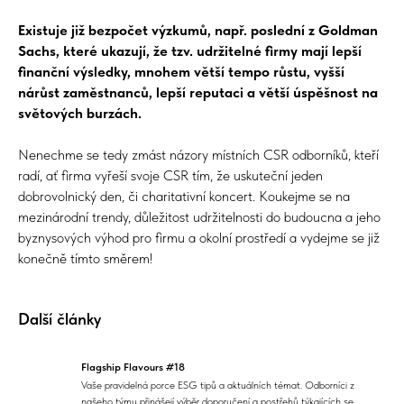
Existuje již bezpočet výzkumů, např. poslední z Goldman
Sachs, které ukazují, že tzv. udržitelné firmy mají lepší
finanční výsledky, mnohem větší tempo růstu, vyšší
nárůst zaměstnanců, lepší reputaci a větší úspěšnost na
světových burzách.
Nenechme se tedy zmást názory místních CSR odborníků, kteří
radí, ať firma vyřeší svoje CSR tím, že uskuteční jeden
dobrovolnický den, či charitativní koncert. Koukejme se na
mezinárodní trendy, důležitost udržitelnosti do budoucna a jeho
byznysových výhod pro firmu a okolní prostředí a vydejme se již
konečně tímto směrem!
Další články
Flagship Flavours #18
Vaše pravidelná porce ESG tipů a aktuálních témat. Odborníci z
našeho týmu přinášejí výběr doporučení a postřehů týkajících se