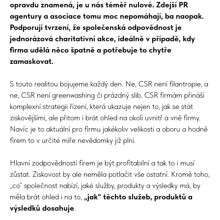
opravdu znamená, je u nás téměř nulové. Zdejší PR
agentury a asociace tomu moc nepomáhají, ba naopak.
Podporují tvrzení, že společenská odpovědnost je
jednorázová charitativní akce, ideálně v případě, kdy
firma udělá něco špatně a potřebuje to chytře
zamaskovat.
S touto realitou bojujeme každý den. Ne, CSR není filantropie, a
ne, CSR není greenwashing či prázdný slib. CSR firmám přináší
komplexní strategii řízení, která ukazuje nejen to, jak se stát
ziskovějšími, ale přitom i brát ohled na okolí uvnitř a vně firmy.
Navíc je to aktuální pro firmu jakékoliv velikosti a oboru a hodně
firem to v určité míře nevědomky již plní.
Hlavní zodpovědností firem je být profitabilní a tak to i musí
zůstat. Ziskovost by ale neměla potlačit vše ostatní. Kromě toho,
„co“ společnost nabízí, jaké služby, produkty a výsledky má, by
měla brát ohled i na to,
„jak“ těchto služeb, produktů a
výsledků dosahuje
.