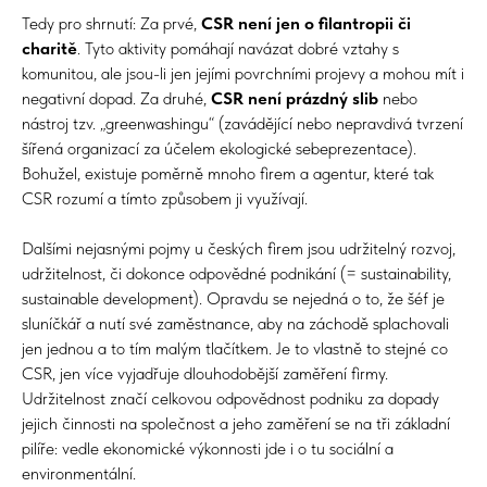
Tedy pro shrnutí: Za prvé,
CSR není jen o filantropii či
charitě
. Tyto aktivity pomáhají navázat dobré vztahy s
komunitou, ale jsou-li jen jejími povrchními projevy a mohou mít i
negativní dopad. Za druhé,
CSR není prázdný slib
nebo
nástroj tzv. „greenwashingu“ (zavádějící nebo nepravdivá tvrzení
šířená organizací za účelem ekologické sebeprezentace).
Bohužel, existuje poměrně mnoho firem a agentur, které tak
CSR rozumí a tímto způsobem ji využívají.
Dalšími nejasnými pojmy u českých firem jsou udržitelný rozvoj,
udržitelnost, či dokonce odpovědné podnikání (= sustainability,
sustainable development). Opravdu se nejedná o to, že šéf je
sluníčkář a nutí své zaměstnance, aby na záchodě splachovali
jen jednou a to tím malým tlačítkem. Je to vlastně to stejné co
CSR, jen více vyjadřuje dlouhodobější zaměření firmy.
Udržitelnost značí celkovou odpovědnost podniku za dopady
jejich činnosti na společnost a jeho zaměření se na tři základní
pilíře: vedle ekonomické výkonnosti jde i o tu sociální a
environmentální.