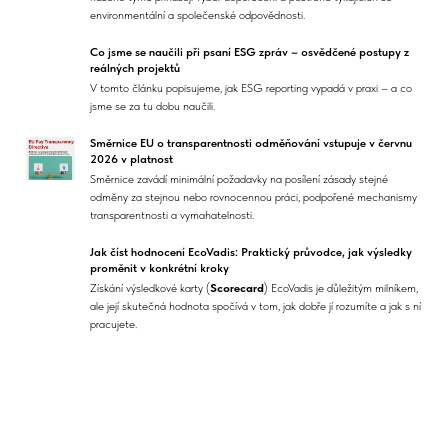
environmentální a společenské odpovědnosti.
Co jsme se naučili při psaní ESG zpráv – osvědčené postupy z
reálných projektů
V tomto článku popisujeme, jak ESG reporting vypadá v praxi – a co
jsme se za tu dobu naučili.
Směrnice EU o transparentnosti odměňování vstupuje v červnu
2026 v platnost
Směrnice zavádí minimální požadavky na posílení zásady stejné
odměny za stejnou nebo rovnocennou práci, podpořené mechanismy
transparentnosti a vymahatelnosti.
Jak číst hodnocení EcoVadis: Praktický průvodce, jak výsledky
proměnit v konkrétní kroky
Získání výsledkové karty (
Scorecard
) EcoVadis je důležitým milníkem,
ale její skutečná hodnota spočívá v tom, jak dobře jí rozumíte a jak s ní
pracujete.